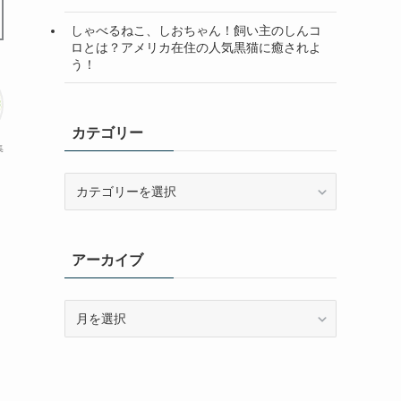
しゃべるねこ、しおちゃん！飼い主のしんコ
ロとは？アメリカ在住の人気黒猫に癒されよ
う！
カテゴリー
集
カ
テ
ゴ
リ
アーカイブ
ー
ア
ー
カ
イ
ブ