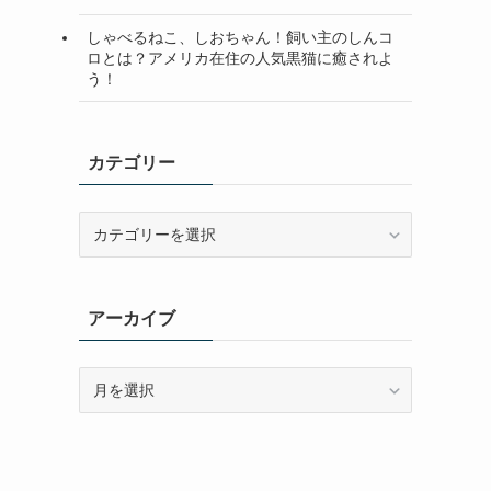
しゃべるねこ、しおちゃん！飼い主のしんコ
ロとは？アメリカ在住の人気黒猫に癒されよ
う！
カテゴリー
カ
テ
ゴ
リ
アーカイブ
ー
ア
ー
カ
イ
ブ