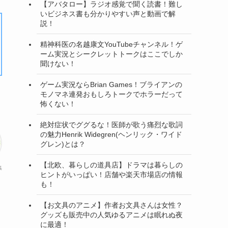
【アバタロー】ラジオ感覚で聞く読書！難し
いビジネス書も分かりやすい声と動画で解
説！
精神科医の名越康文YouTubeチャンネル！ゲ
ーム実況とシークレットトークはここでしか
聞けない！
ゲーム実況ならBrian Games！ブライアンの
モノマネ連発おもしろトークでホラーだって
怖くない！
絶対症状でググるな！医師が歌う痛烈な歌詞
の魅力Henrik Widegren(ヘンリック・ワイド
グレン)とは？
【北欧、暮らしの道具店】ドラマは暮らしの
集
ヒントがいっぱい！店舗や楽天市場店の情報
も！
【お文具のアニメ】作者お文具さんは女性？
グッズも販売中の人気ゆるアニメは眠れぬ夜
に最適！