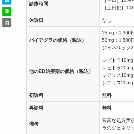
［平日］10時～
診療時間
［土日祝］10
休診日
なし
25mg：1,300
バイアグラの価格（
税込
）
50mg：1,500
ジェネリック25
レビトラ10mg：
レビトラ20mg：
他のED治療薬の価格（
税込
）
シアリス10mg：
シアリス20mg：
初診料
無料
再診料
無料
豊富な処方実
備考
ラのジェネリ